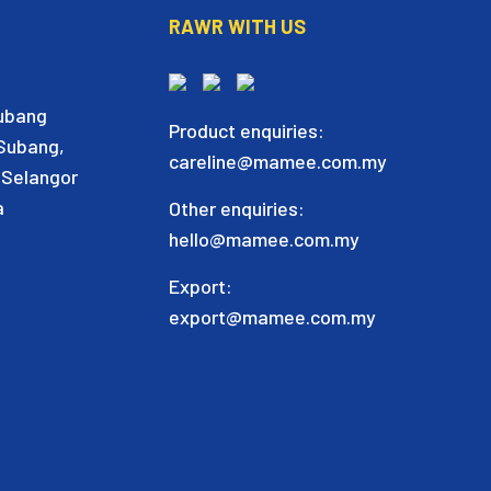
RAWR WITH US
Subang
Product enquiries:
 Subang,
careline@mamee.com.my
 Selangor
a
Other enquiries:
hello@mamee.com.my
Export:
export@mamee.com.my