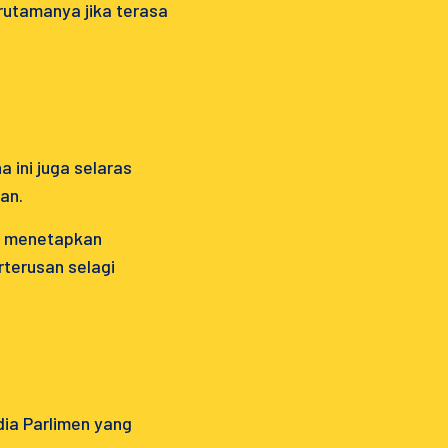
utamanya jika terasa
 ini juga selaras
an.
ak menetapkan
rterusan selagi
ia Parlimen yang